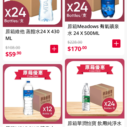
原箱Meadows 有氣礦泉
原箱維他 蒸餾水24 X 430
水 24 X 500ML
ML
$228.00
$170
.00
$108.00
$59
.90
原箱華潤怡寶 飲用純淨水