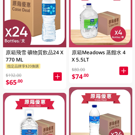
原箱飛雪 礦物質飲品24 X
原箱Meadows 蒸餾水 4
770 ML
X 5.5LT
指定品牌享$20換購
$80.00
$74
.00
$192.00
$65
.00