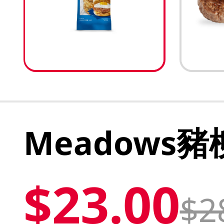
Meadows豬
$23.00
$2