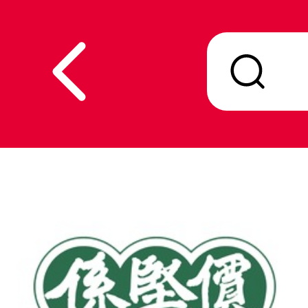
V
alid Until 30 June 2026