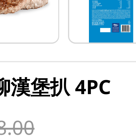
柳漢堡扒 4PC
8.00