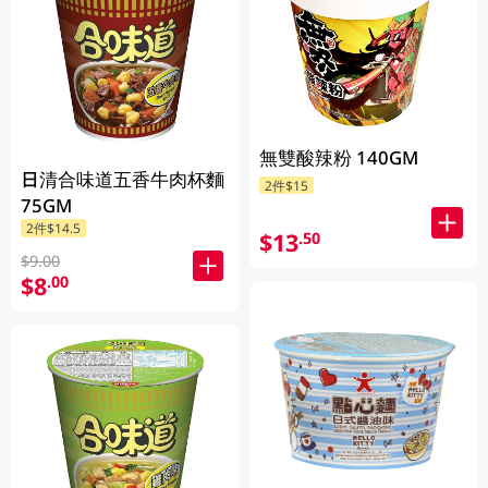
無雙酸辣粉 140GM
日清合味道五香牛肉杯麵
2件$15
75GM
2件$14.5
$13
.50
$9.00
$8
.00