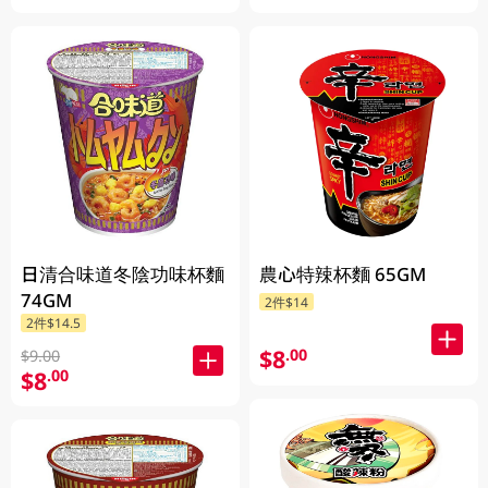
日清合味道冬陰功味杯麵
農心特辣杯麵 65GM
74GM
2件$14
2件$14.5
$8
.00
$9.00
$8
.00