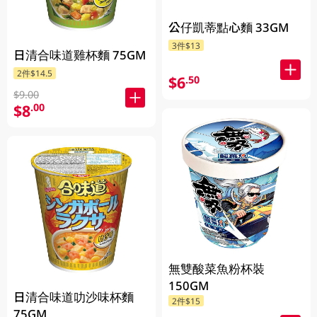
公仔凱蒂點心麵 33GM
3件$13
日清合味道雞杯麵 75GM
2件$14.5
$6
.50
$9.00
$8
.00
無雙酸菜魚粉杯裝
150GM
日清合味道叻沙味杯麵
2件$15
75GM