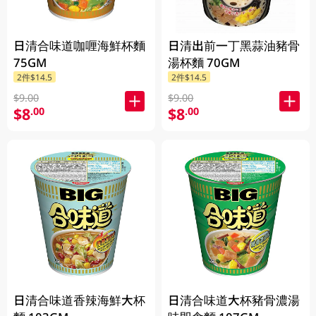
日清合味道咖喱海鮮杯麵
日清出前一丁黑蒜油豬骨
75GM
湯杯麵 70GM
2件$14.5
2件$14.5
$9.00
$9.00
$8
$8
.00
.00
日清合味道香辣海鮮大杯
日清合味道大杯豬骨濃湯