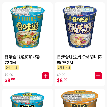
日清合味道海鮮杯麵
日清合味道周打蜆湯味杯
72GM
麵 75GM
2件$14.5
2件$14.5
$9.00
$9.00
$8
$8
.00
.00