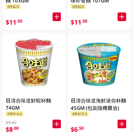
麵 103GM
味即食麵 107GM
3件$23
3件$23
$11
$11
.50
.50
日清合味道鮮蝦杯麵
日清合味道海鮮迷你杯麵
74GM
45GM (包裝隨機發放)
2件$14.5
3件$15.5
$9.00
$8
$6
.00
.50